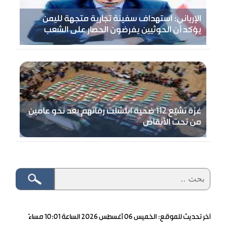
الإرياني: استهداف سفينة تجارية متجهة لليمن
يؤكد أن الحوثيين يفرضون الحصار على الشعب
غزة تشيّع 112 ضحية انتُشلت رفاتهم بعد نحو عامين
من تحت الأنقاض
آخر تحديث للموقع: الخميس ٠٦ أغسطس ٢٠٢٦ الساعة ١٠:٠١ مساءً