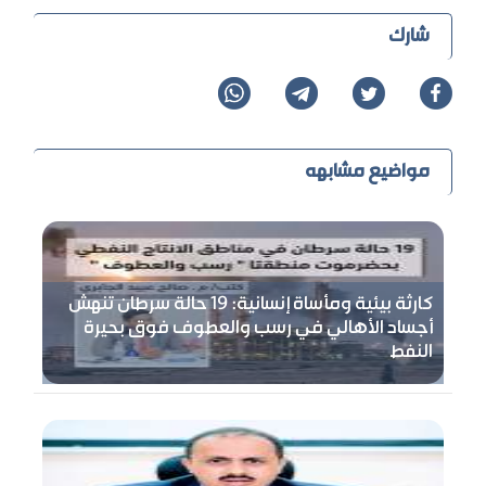
شارك
مواضيع مشابهه
كارثة بيئية ومأساة إنسانية: 19 حالة سرطان تنهش
أجساد الأهالي في رسب والعطوف فوق بحيرة
النفط