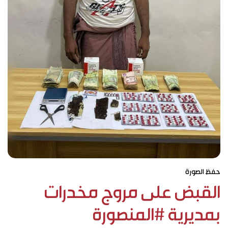
حفظ الصورة
القبض على مروج مخدرات
بمديرية #المنصورة