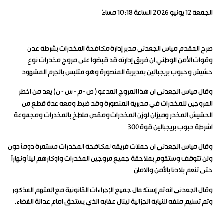
الجمعة ١٢ يونيو ٢٠٢٦ الساعة ١٠:١٨ مساءً
صرح المقدم مياس الجعدني مدير إدارة مكافحة المخدرات بشرطة عدن
وقوات الأمن الوطني ان فريق إدارته قد قبضوا على مروج مخدرات نوع
حشيش وحبوب بريجبالين بمديرية المنصورة وهو متلبس بالجرم المشهود
وقال مياس الجعدني ان هذا المروج المدعو ( ص - م - س - ن ) يعد من اخطر
المروجين للمخدرات في مديرية المنصورة وقد ضبط ومعه عدة قطع من
الحشيش المخدر وميزان لوزن المخدرات ومقص ملطخ بالمخدرات ومجموعة
اشرطة حبوب بريجبالين قوة 300
وقال مياس الجعدني ان حملات فريقه لمكافحة المخدرات مستمرة دوماً دون
ولن تتوقف وستقوم بملاحقة جميع مروجين المخدرات واوكارهم ليلاً ونهاراً
حتى تنعم بلادنا بالأمن والامان
وقال الجعدني انه تم إستكمال جميع الإجراءات القانونية مع المتهم المذكور
وتم تسليم ملفه للنيابة الجزائية لينال عقابه الذي يستحق امام عدالة القضاء.