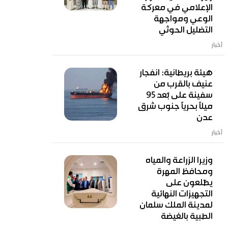
الإعلامي في معركة
الوعي ومواجهة
التضليل الحوثي
أخبار
هيئة بريطانية: انفجار
عنيف بالقرب من
سفينة على بُعد 95
ميلًا بحريًا جنوب شرق
عدن
أخبار
وزيرا الزراعة والمياه
ومحافظ المهرة
يطّلعون على
التجهيزات النهائية
لمدينة الملك سلمان
الطبية بالغيضة