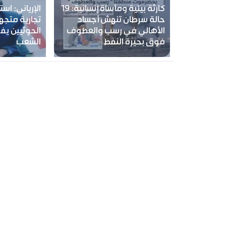
كارثة بيئية ومأساة إنسانية: 19
الإرياني: ا
حالة سرطان تنهش أجساد
تجارية متجه
الأهالي في رسب والعطوف
الحوثيين يف
فوق بحيرة النفط
الشعب