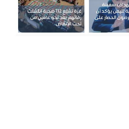
ستهداف سفينة
ة لليمن يؤكد أن
غزة تشيّع 112 ضحية انتُشلت
رضون الحصار على
رفاتهم بعد نحو عامين من
تحت الأنقاض