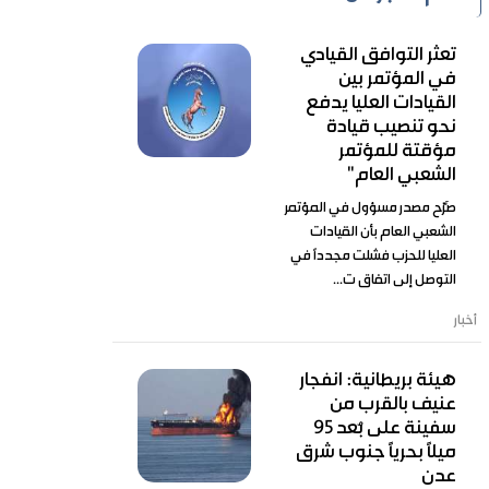
تعثر التوافق القيادي
في المؤتمر بين
القيادات العليا يدفع
نحو تنصيب قيادة
مؤقتة للمؤتمر
الشعبي العام"
صَرّح مصدر مسؤول في المؤتمر
الشعبي العام بأن القيادات
العليا للحزب فشلت مجدداً في
التوصل إلى اتفاق ت...
أخبار
هيئة بريطانية: انفجار
عنيف بالقرب من
سفينة على بُعد 95
ميلًا بحريًا جنوب شرق
عدن