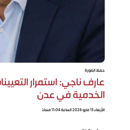
حفظ الصورة
عارف ناجي: استمرار التعيين
الخدمية في عدن
الأربعاء ١٣ مايو ٢٠٢٦ الساعة ١١:٠٤ مساءً