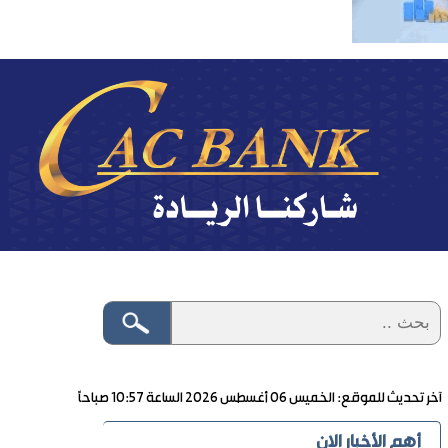
آخر تحديث للموقع: الخميس ٠٦ أغسطس ٢٠٢٦ الساعة ١٠:٥٧ صباحاً
أهم الأخبار الان