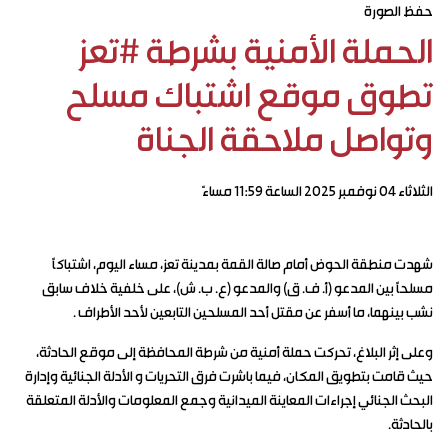
حفظ الصورة
الحملة الأمنية بشرطة #تعز
تطوق موقع اشتباك مسلح
وتواصل ملاحقة الجناة
الثلاثاء ٠٤ نوفمبر ٢٠٢٥ الساعة ١١:٥٩ مساءً
شهدت منطقة الحوض أمام صالة القمة بمدينة تعز، مساء اليوم، اشتباكاً
مسلحاً بين المدعو (أ. ف. ق) والمدعو (ع. ب. ش)، على خلفية خلاف سابق
نشب بينهما، ما أسفر عن مقتل أحد المسلحين التابعين لأحد الأطراف .
وعلى إثر البلاغ، تحركت حملة أمنية من شرطة المحافظة إلى موقع الحادثة،
حيث قامت بتطويق المكان، فيما باشرت فرق التحريات و الأدلة الجنائية وإدارة
البحث الجنائي إجراءات المعاينة الميدانية وجمع المعلومات والأدلة المتعلقة
بالحادثة.