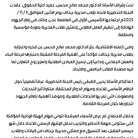
تحت إشراف الأستاذ الدكتور محمد صالح محسن، عميد كلية الحقوق، عقدت
اللجنة التحضيرية لاتحاد طلاب مديرية جِحاف يوم الاثنين الموافق ٣ / ١١ /
٢٠٢٥م اجتماعها التأسيسي الأول في العاصمة عدن، وذلك في إطار الجهود
الهادفة إلى تنظيم العمل الطلابي وتمثيل طلاب المديرية بصورة مؤسسية
ومنظمة.
وفي كلمته الافتتاحية، عبّر الدكتور محمد صالح محسن عن فخره واعتزازه
بطلاب مديرية جِحاف، مؤكدًا على أهمية المرحلة المقبلة باعتبارها مرحلة البناء
والعمل الجماعي، وداعيًا إلى ترسيخ المبادئ الطلابية وتعزيز روح التعاون لما
فيه مصلحة الطالب الجامعي والاتحاد.
كما قدّم الأستاذ يحيى الطبقي رئيس اللجنة التحضيرية، عرضًا تفصيليًا حول
النظام الأساسي للاتحاد ومهام الدوائر المختلفة، متناولًا أبرز التحديات
والصعوبات التي تمر بها الاتحادات الطلابية، وموضحًا أهمية تضافر الجهود
لتجاوزها خلال المرحلة القادمة.
وخلال الاجتماع، تم عرض الأسماء المرشحة لتولي مهام الهيئة الإدارية المؤقتة
التي ستتولى مهمة التحضير والترتيب لحفل الإشهار الرسمي للاتحاد خلال شهر
ديسمبر المقبل، بعد التنسيق مع ممثلي مديرية جِحاف من قيادات وطلاب،