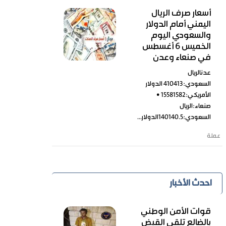
أسعار صرف الريال
اليمني أمام الدولار
والسعودي اليوم
الخميس 6 أغسطس
في صنعاء وعدن
عدنالريال
السعودي:410413 الدولار
الأمريكي:15581582 •
صنعاء:الريال
السعودي:140140.5الدولار...
عملة
احدث الأخبار
قوات الأمن الوطني
بالضالع تلقي القبض