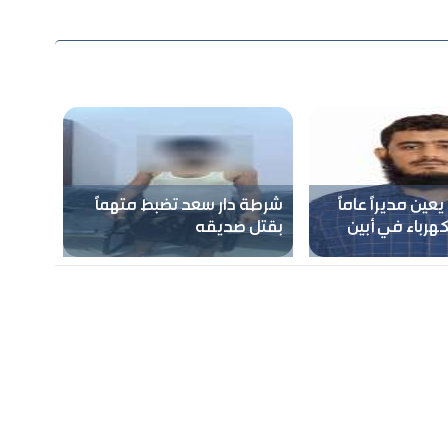
يعين مديرًا عامًا
شرطة دار سعد تضبط متهماً
رباء في أبين
بقتل صديقه