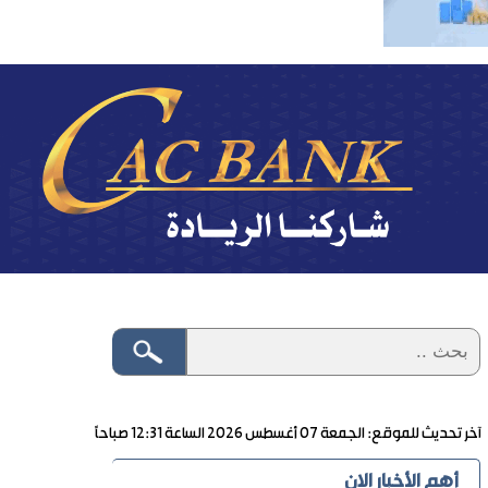
آخر تحديث للموقع: الجمعة ٠٧ أغسطس ٢٠٢٦ الساعة ١٢:٣١ صباحاً
أهم الأخبار الان