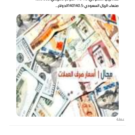
صنعاء:الريال السعودي:140140.5الدولار...
عملة