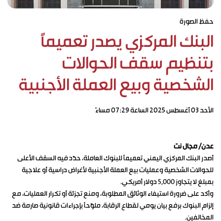
حفظ الصورة
البنك المركزي يصدر تعميمًا
بتنظيم سقف الحوالات
الشخصية وبيع العملة الأجنبية
الأحد ٠٣ أغسطس ٢٠٢٥ الساعة ٠٧:٢٩ مساءً
عدن/ مجال نت
أصدر البنك المركزي اليمني تعميمًا للبنوك العاملة، حدّد فيه السقف الأعلى
للحوالات الشخصية وعمليات بيع العملة الأجنبية لأغراض دراسية أو علاجية
بمبلغ لا يتجاوز 5,000 دولار أمريكي.
وأكد على ضرورة استيفاء الوثائق المطلوبة، ومنع تجزئة أو تكرار العمليات، مع
إلزام البنوك برفع بيان يومي لقطاع الرقابة، ملوّحًا بإجراءات قانونية صارمة ضد
المخالفين.